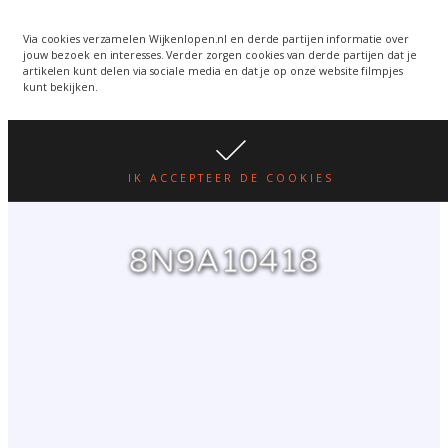
Wijkenlopen van 24 juni
wordt een week verplaatst
WIJKENLOPEN.NL
Via cookies verzamelen Wijkenlopen.nl en derde partijen informatie over
jouw bezoek en interesses. Verder zorgen cookies van derde partijen dat je
i.v.m. warmte.
lees hier
artikelen kunt delen via sociale media en dat je op onze website filmpjes
kunt bekijken.
IK ACCEPTEER DE COOKIES
8N9A10418