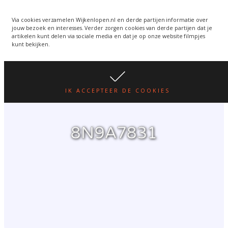
Wijkenlopen van 24 juni
wordt een week verplaatst
WIJKENLOPEN.NL
Via cookies verzamelen Wijkenlopen.nl en derde partijen informatie over
jouw bezoek en interesses. Verder zorgen cookies van derde partijen dat je
i.v.m. warmte.
lees hier
artikelen kunt delen via sociale media en dat je op onze website filmpjes
kunt bekijken.
IK ACCEPTEER DE COOKIES
8N9A7831