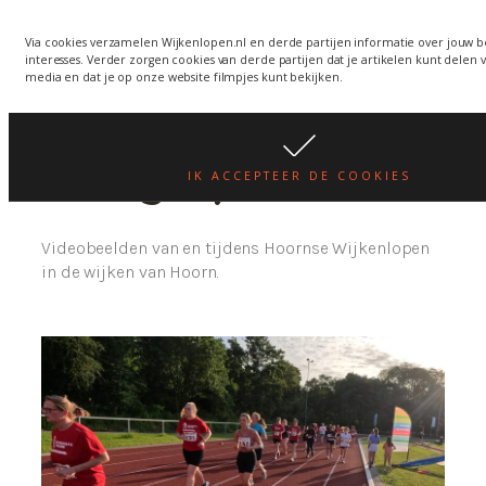
Via cookies verzamelen Wijkenlopen.nl en derde partijen informatie over jouw 
interesses. Verder zorgen cookies van derde partijen dat je artikelen kunt delen v
Wijkenlopen in Hoorn
media en dat je op onze website filmpjes kunt bekijken.
Category:
Video
IK ACCEPTEER DE COOKIES
Videobeelden van en tijdens Hoornse Wijkenlopen
in de wijken van Hoorn.